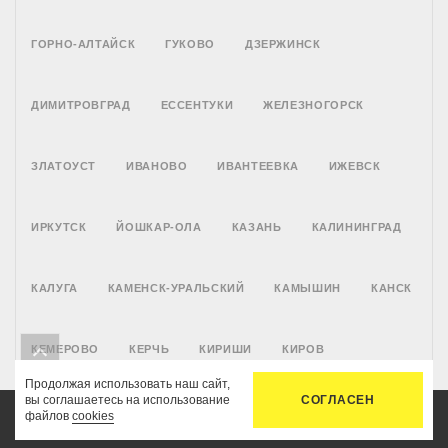
ГОРНО-АЛТАЙСК
ГУКОВО
ДЗЕРЖИНСК
ДИМИТРОВГРАД
ЕССЕНТУКИ
ЖЕЛЕЗНОГОРСК
ЗЛАТОУСТ
ИВАНОВО
ИВАНТЕЕВКА
ИЖЕВСК
ИРКУТСК
ЙОШКАР-ОЛА
КАЗАНЬ
КАЛИНИНГРАД
КАЛУГА
КАМЕНСК-УРАЛЬСКИЙ
КАМЫШИН
КАНСК
КЕМЕРОВО
КЕРЧЬ
КИРИШИ
КИРОВ
Продолжая использовать наш сайт,
вы соглашаетесь на использование
СОГЛАСЕН
КИРОВО-ЧЕПЕЦК
КИСЛОВОДСК
КЛИН
файлов
cookies
Главная
Услуги
Цены
Связь
Кабинет